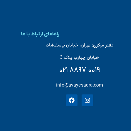
راه‌های ارتباط با ما
دفتر مرکزی: تهران، خیابان یوسف‌آباد،
خیابان چهارم، پلاک 3
021 8897 0019
میلی گلد
info@avayesadra.com
میلی گلد
وقتی میلی داری، با پشتوانه بانکی طلا می‌خری
1
0
1