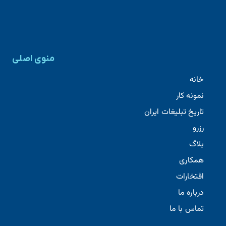
منوی اصلی
خانه
نمونه کار
تاریخ تبلیغات ایران
رزرو
بلاگ
کریستال
کریستال
همکاری
کمپین کریستال انرژی نو
افتخارات
1
درباره ما
0
1
تماس با ما