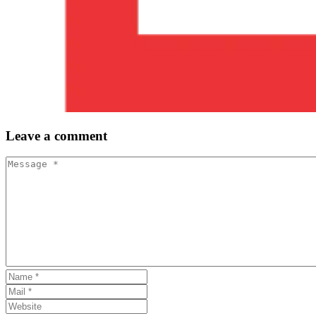
Leave
a comment