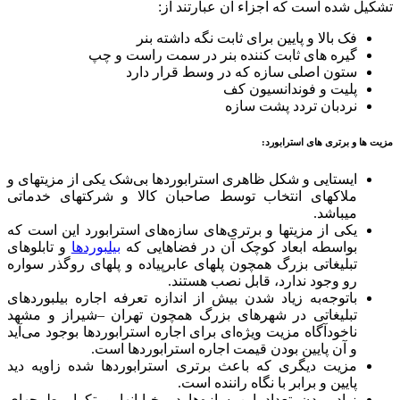
تشکیل شده است که اجزاء آن عبارتند از:
فک بالا و پایین برای ثابت نگه داشته بنر
گیره های ثابت کننده بنر در سمت راست و چپ
ستون اصلی سازه که در وسط قرار دارد
پلیت و فوندانسیون کف
نردبان تردد پشت سازه
مزیت ها و برتری های استرابورد
:
ایستایی و شکل ظاهری استرابوردها بی‌شک یکی از مزیتهای و
ملاکهای انتخاب توسط صاحبان کالا و شرکتهای خدماتی
میباشد.
یکی از مزیتها و برتری‌های سازه‌های استرابورد این است که
بواسطه ابعاد کوچک آن در فضاهایی که
بیلبوردها
و تابلوهای
تبلیغاتی بزرگ همچون پلهای عابرپیاده و پلهای روگذر سواره
رو وجود ندارد، قابل نصب هستند.
باتوجه‌به زیاد شدن بیش از اندازه تعرفه اجاره بیلبوردهای
تبلیغاتی در شهرهای بزرگ همچون تهران –شیراز و مشهد
ناخودآگاه مزیت ویژه‌ای برای اجاره استرابوردها بوجود می‌آید
و آن پایین بودن قیمت اجاره استرابوردها است.
مزیت دیگری که باعث برتری استرابوردها شده زاویه دید
پایین و برابر با نگاه راننده است.
زیاد بودن تعداد این سازه‌ها در خیابانها و تکرار طرحهای