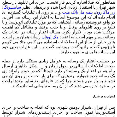
همانطور که قبلا اشاره کردیم فاز نخست اجرای این تابلوها در سطح
شهر تهران با استقبال زیادی اجرا شده و برندهایی نظیر
سامسونگ
،
زر ماکارون
،
بیمه ما
،
بانک ملت
و …بر روی آن تبلیغات گسترده ای
انجام داده اند که این موضوع اساسا به اعتبار این رسانه می افزاید،
در واقع فروشنده رسانه ، اشتباهی که در مورد تبلیغاتی اتوبوسی و یا
تبلیغ بر روی تابلوهای پرتابل و با جذب برندها و مشاغل کم اهمیت
مرتکب شده بود را تکرار نکرد. مساله اعتبار رسانه در انتخاب یک
رسانه بسیار مهم است. به اعتقاد
مک لوهان
رسانه همان پیام است.
هنوز خیلی از ما از این اصطلاحات استفاده می کنیم، مثلا می گوییم
تلویزیون گفت، رادیو گفت روزنامه گفت و …این عارات یعنی خود
این رسانه ها برای ما هویت دارند.
در حقیقت اعتبار یک رسانه به عوامل زیادی بستگی دارد از جمله
صحت اطلاعات ارسالی در طول زمان و …. شکل ظاهری ارسال
پیام هم در اعتبار یک رسانه اثر دارد. نتیجتا آنکه در حوزه راه اندازی
یک رسانه جدید همواره برندهایی که برای بار نخست بر روی آن می
نشینند بسیار مهم هستند چرا که در فازهای بعد سایر برندها راحت
تر به خود اجازه می دهند که از آن رسانه تبلیغاتی استفاده کنند.
استرابورد در شیراز
پس از تهران، شیراز دومین شهری بود که اقدام به ساخت و اجرای
استندبوردها نمود. ساخت و اجرای استندبوردهای شیراز توسط