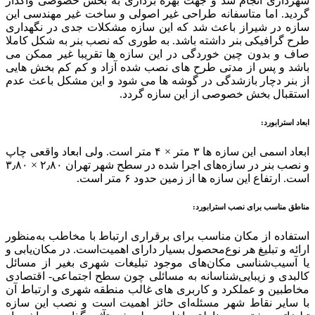
شهرداری انجام شد و جهت بهره برداری به بخش خصوصی واگذار
گردید. اما متاسفانه طراحی غیر اصولی و ساخت غیر مهندسی این
سازه در شیراز باعث شد که این سازه مشکلات جدی در نگهداری
طرح گرافیکی بنر داشته باشد. به طوری که نصب بنر به شکل کاملا
صاف و بدون چین خوردگی در این سازه ها تقریبا غیر ممکن می
باشد و پس از مدتی طرح های نصب شده آزاد و کم کم بخش هایی
از بنر دچار بازشدگی در گوشه ها می شود و این مشکل باعث عدم
استقبال بخش خصوصی از این سازه گردد.
ابعاد استرابورد
:
ابعاد اسمی این سازه ها ۳ متر × ۴ متر است. ولی ابعاد واقعی چاپ
و نصب بنر در سازه‌های اجرا شده در سطح شهر تهران ۲٫۸۰ × ۳٫۸۰
است. ارتفاع این سازه ها از زمین حدود ۶ متر است.
مناطق مناسب برای نصب استرابورد
:
استفاده از مکان مناسب برای برقراری ارتباط با مخاطب به‌منظور
ارائه و تبلیغ هر نوع‌محصول بسیار دارای اهمیت‌است. در مکان‌یابی و
یا آسیب‌شناسی مکان‌های موجود تبلیغات شهری بغیر از مسائل
کالبدی و زیبایی‌شناسانه به مسائلی چون سطح اجتماعی- اقتصادی
مخاطبین و عملکرد و کاربری‌ های غالب منطقه شهری و ارتباط آن
با سایر نقاط شهر مسئله‌ای حائز اهمیت است و نصب این سازه