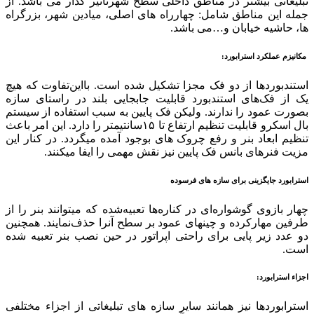
تبلیغاتی بیشتر در مناطق داخلی سطح شهرتآثیر گذار می باشد. از
جمله این مناطق شامل: چهارراه های اصلی، میادین شهر، بزرگراه
ها، حاشیه خیابان و…می باشد.
مکانیزم عملکرد استرابورد
:
استندبوردها از دو فک مجزا تشکیل شده است. بااین‌تفاوت که هیچ
یک از فک‌های استندبورد قابلیت جابجایی بلند در راستای سازه
بصورت عمود را ندارند. ولیکن فک پایین به سبب استفاده از سیستم
بال اسکرو قابلیت تنظیم ارتفاع تا ۱۵سانتیمتر را دارد. این امر باعث
تنظیم ابعاد بنر و رفع چروک های بوجود آمده میگردد. در کنار این
مزیت فنرهای بانس فک پایین نیز نقش مهمی را ایفا میکنند.
استرابورد جایگزینی برای سازه های فرسوده
چهار بازوی گوشواره‌ای در کناره‌ها تعبیه‌شده که میتوانند بنر را از
طرفین مهارکرده و چینهای عمود بر سطح آنرا حذف‌نمایند. همچنین
دو عدد زیر پایی برای راحتی اپراتور در حین نصب بنر تعبیه شده
است.
اجزاء استرابورد:
استرابوردها نیز همانند سایر سازه های تبلیغاتی از اجزاء مختلفی